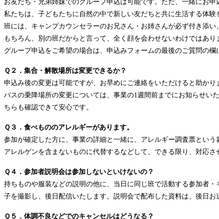
お友だち・兄弟姉妹でのグループ申込は可能です。ただ、一緒にお申
私たちは、
子どもたちに自然の中で新しい友だちと共に生活する体験
班には、キャンプカウンセラーのお兄さん・
お姉さんが必ず付き添い
もちろん、別の班だからと言って、全く顔を会わせないわけではあり
グループ申込をご希望の場合は、申込みフォームの最後のご質問の欄
Ｑ２．集合・解散場所は変更できるか？
申込み後の変更は可能ですが、お早めにご連絡をいただけると助かり
バスの乗降場所の変更については、事業の1週間前までにお知らせい
ちらも確認できて安心です。
３．食べもののアレルギーがあります。
Ｑ
参加が確定した方に、事業の詳細と一緒に、アレルギー調査票という
アレルゲンを含まないものに代替するなどして、できる限り、対応さ
Ｑ４．参加者説明会は参加しないといけないの？
持ちものや服装などの説明の他に、当日に同じ班で活動する参加者・
子を撮影し、後日配信いたします
。説明会で配布した資料は、後日お
Ｑ
５．体調不良などでのキャンセルはどうなる？