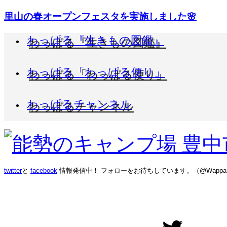
里山の春オープンフェスタを実施しました🌸
わっぱる『生きもの図鑑』
わっぱる「わっぱる便り」
わっぱるチャンネル
twitter
と
facebook
情報発信中！ フォローをお待ちしています。（@Wappar