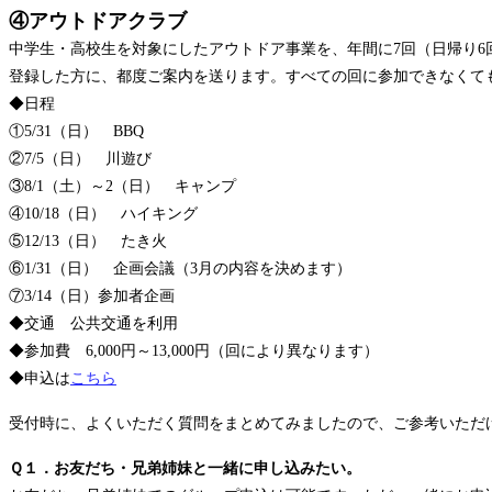
④アウトドアクラブ
中学生・高校生を対象にしたアウトドア事業を、年間に7回（日帰り6
登録した方に、都度ご案内を送ります。すべての回に参加できなくて
◆日程
①5/31（日） BBQ
②7/5（日） 川遊び
③8/1（土）～2（日） キャンプ
④10/18（日） ハイキング
⑤12/13（日） たき火
⑥1/31（日） 企画会議（3月の内容を決めます）
⑦3/14（日）参加者企画
◆交通 公共交通を利用
◆参加費 6,000円～13,000円（回により異なります）
◆申込は
こちら
受付時に、よくいただく質問をまとめてみましたので、ご参考いただ
Ｑ１．お友だち・兄弟姉妹と一緒に申し込みたい。