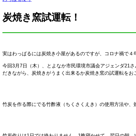
炭焼き窯試運転！
実はわっぱるには炭焼き小屋があるのですが、コロナ禍で４
今回3月7日（木）、とよなか市民環境市議会アジェンダ21
だきながら、炭焼きがうまく出来るか炭焼き窯の試運転をお
竹炭を作る際にでる竹酢液（ちくさくえき）の使用方法や、
竹炭作りは1日では終わりません。1晩寝かせて、翌日の朝、