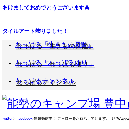
あけましておめでとうございます🎍
タイルアート飾りました！
わっぱる『生きもの図鑑』
わっぱる「わっぱる便り」
わっぱるチャンネル
twitter
と
facebook
情報発信中！ フォローをお待ちしています。（@Wappar