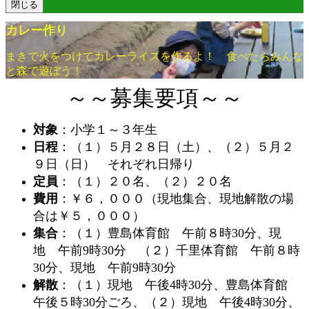
閉じる
カレー作り
まきで火をつけてカレーライスを作るよ！ 食べたらみんな
と森で遊ぼう！
～～募集要項～～
対象
：小学１～３年生
日程
：（１）５月２８日（土）、（２）５月２
９日（日） それぞれ日帰り
定員
：（１）２０名、（２）２０名
費用
：￥６，０００（現地集合、現地解散の場
合は￥５，０００）
集合
：（１）豊島体育館 午前８時30分、現
地 午前9時30分 （２）千里体育館 午前８時
30分、現地 午前9時30分
解散
：（１）現地 午後4時30分、豊島体育館
午後５時30分ごろ、（２）現地 午後4時30分、